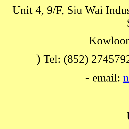
Unit 4, 9/F, Siu Wai Ind
Kowloon
)
Tel: (852) 27457
-
email:
n